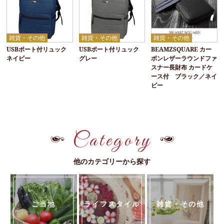
雑貨・その他
雑貨・その他
雑貨・その他
USBポート付リュック
USBポート付リュック
BEAMZSQUARE カー
ネイビー
グレー
ボンレザーラウンドファ
スナー長財布 カードケ
ース付 ブラック／ネイ
ビー
Category
他のカテゴリーから探す
ご当地
ライフスタイル
雑貨・その他