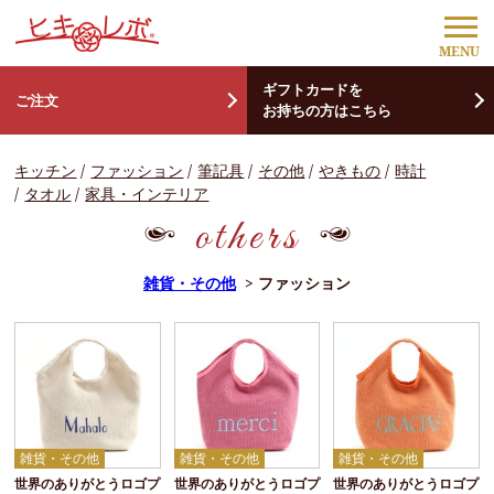
ギフトカードを
ご注文
お持ちの方はこちら
キッチン
ファッション
筆記具
その他
やきもの
時計
タオル
家具・インテリア
others
雑貨・その他
> ファッション
雑貨・その他
雑貨・その他
雑貨・その他
世界のありがとうロゴプ
世界のありがとうロゴプ
世界のありがとうロゴプ