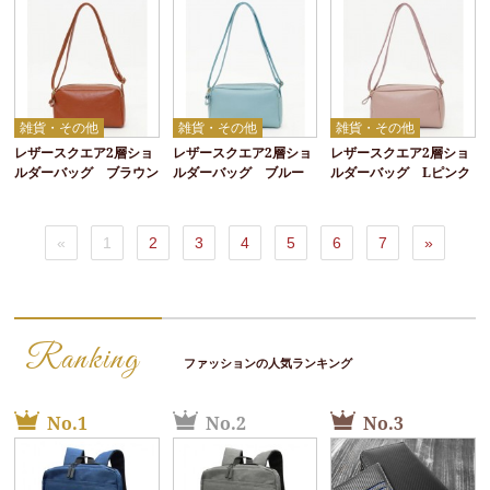
雑貨・その他
雑貨・その他
雑貨・その他
レザースクエア2層ショ
レザースクエア2層ショ
レザースクエア2層ショ
ルダーバッグ ブラウン
ルダーバッグ ブルー
ルダーバッグ Lピンク
«
1
2
3
4
5
6
7
»
Ranking
ファッションの人気ランキング
No.1
No.2
No.3