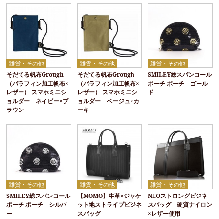
雑貨・その他
雑貨・その他
雑貨・その他
そだてる帆布Grough
そだてる帆布Grough
SMILEY総スパンコール
（パラフィン加工帆布×
（パラフィン加工帆布×
ポーチ ポーチ ゴール
レザー） スマホミニシ
レザー） スマホミニシ
ド
ョルダー ネイビー×ブ
ョルダー ベージュ×カ
ラウン
ーキ
雑貨・その他
雑貨・その他
雑貨・その他
SMILEY総スパンコール
【MOMO】牛革×ジャケ
NEOストロングビジネ
ポーチ ポーチ シルバ
ット地ストライプビジネ
スバッグ 硬質ナイロン
ー
スバッグ
×レザー使用