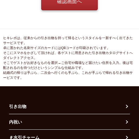
ヒキレボは、従来からの引き出物を持って帰るというスタイルを一新すべく出てきた
サービスです。
卓に置かれた名刺サイズのカードにはQRコードが印刷されています。
そこにスマホをかざして頂ければ、各ゲストに用意された引き出物カタログサイトへ
ダイレクトアクセス。
そこでゲストがお好きなものを選択→ご自宅や職場など届けたい住所を入力。後は宅
配されるのを待つだけというシンプルな仕組みです。
結婚式の帰りは手ぶら、二次会へ行くのも手ぶら、これが手ぶらで帰れる引き出物サ
ービスです。
引き出物
内祝い
＃水引チャーム