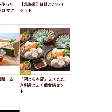
を使った
【北海道】紅鮭こだわり
ロ マグ
セット
ご当地
素麺 古
「関とら本店」 ふくたた
き刺身とふく個食鍋セッ
ト