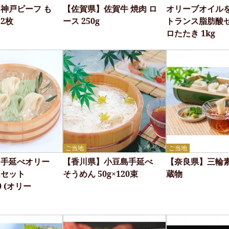
神戸ビーフ も
【佐賀県】佐賀牛 焼肉 ロ
オリーブオイル
2枚
ース 250g
トランス脂肪酸ゼ
ロたたき 1kg
ご当地
ご当地
】手延べオリー
【香川県】小豆島手延べ
【奈良県】三輪
んセット
そうめん 50g×120束
蔵物
80 (オリー