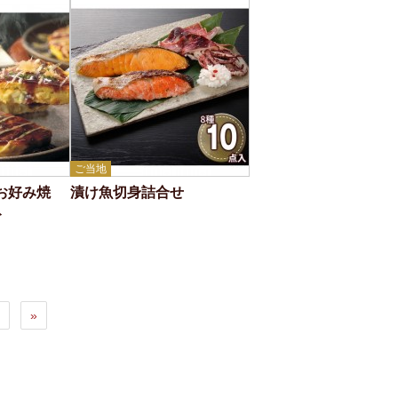
ご当地
お好み焼
漬け魚切身詰合せ
ト
»