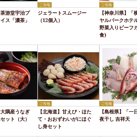
ご当地
ご当地
】茶游堂宇治プ
ジェラートスムージー
【神奈川県】「
アイス「濃茶」
（12個入）
ヤルパークホテル
野菜入りビーフカ
食)
ご当地
ご当地
】大隅産うなぎ
【北海道】甘えび・ほた
【島根県】「一
尾セット（大）
て・おおずわいがにほぐ
夜干し 吉祥天
し身セット