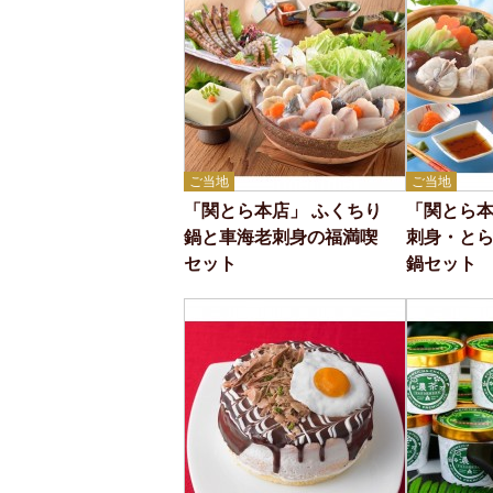
ご当地
ご当地
「関とら本店」 ふくちり
「関とら本
鍋と車海老刺身の福満喫
刺身・と
セット
鍋セット