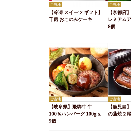
ご当地
ご当地
【冷凍 スイーツ ギフト】
【京都府
千房 おこのみケーキ
レミアム
8個
ご当地
ご当地
【岐阜県】飛騨牛 牛
【鹿児島
100％ハンバーグ 100g x
の蒲焼２
5個