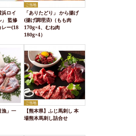
ご当地
横浜ロイ
「ありたどり」 から揚げ
」 監修
(揚げ調理済)（もも肉
レー(18
170g×4、むね肉
180g×4）
ご当地
日漁」一
【熊本県】ふじ馬刺し 本
場熊本馬刺し詰合せ