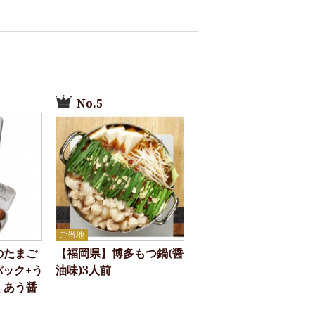
No.5
ご当地
のたまご
【福岡県】博多もつ鍋(醤
パック+う
油味)3人前
くあう醤