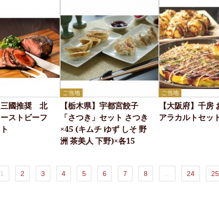
ご当地
ご当地
】三國推奨 北
【栃木県】宇都宮餃子
【大阪府】千房 
ローストビーフ
「さつき」セット さつき
アラカルトセッ
ット
×45 (キムチ ゆず しそ 野
洲 茶美人 下野)×各15
1
2
3
4
5
6
7
8
...
24
25