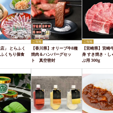
ご当地
ご当地
店」 とらふく
【香川県】オリーブ牛8種
【宮崎県】宮崎牛
らふくちり個食
焼肉＆ハンバーグセッ
身 すき焼き・し
ト 真空密封
ぶ用 300g