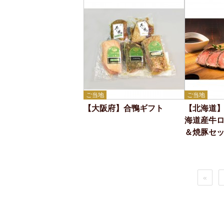
ご当地
ご当地
【大阪府】合鴨ギフト
【北海道
海道産牛
＆焼豚セ
«