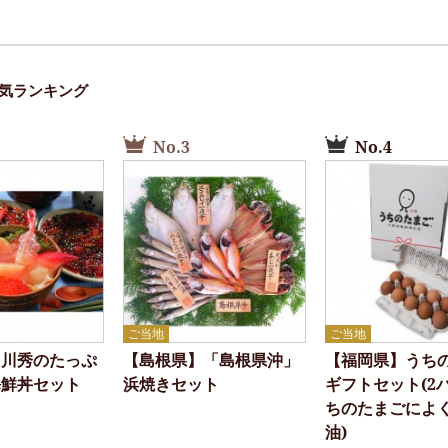
気ランキング
No.3
No.4
ご当地
ご当地
】川秀のたっぷ
【島根県】「島根県沖」
【福岡県】うち
海鮮丼セット
浜焼きセット
ギフトセット(2
ちのたまごによ
油)