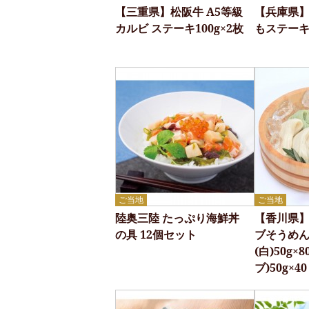
【三重県】松阪牛 A5等級
【兵庫県】
カルビ ステーキ100g×2枚
もステーキ
ご当地
ご当地
陸奥三陸 たっぷり海鮮丼
【香川県
の具 12個セット
ブそうめ
(白)50g×
ブ)50g×40