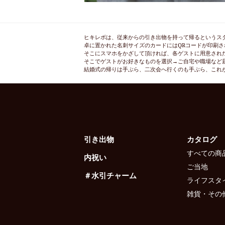
ヒキレボは、従来からの引き出物を持って帰るというス
卓に置かれた名刺サイズのカードにはQRコードが印刷さ
そこにスマホをかざして頂ければ、各ゲストに用意され
そこでゲストがお好きなものを選択→ご自宅や職場など
結婚式の帰りは手ぶら、二次会へ行くのも手ぶら、これ
引き出物
カタログ
すべての商
内祝い
ご当地
＃水引チャーム
ライフスタ
雑貨・その