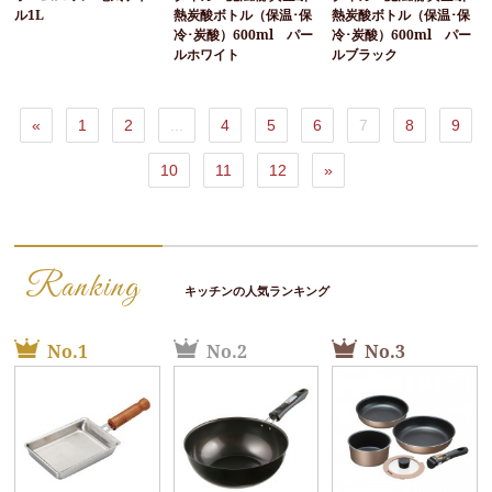
ル1L
熱炭酸ボトル（保温･保
熱炭酸ボトル（保温･保
冷･炭酸）600ml パー
冷･炭酸）600ml パー
ルホワイト
ルブラック
«
1
2
...
4
5
6
7
8
9
10
11
12
»
Ranking
キッチンの人気ランキング
No.1
No.2
No.3