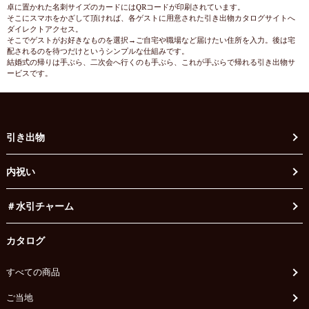
卓に置かれた名刺サイズのカードにはQRコードが印刷されています。
そこにスマホをかざして頂ければ、各ゲストに用意された引き出物カタログサイトへ
ダイレクトアクセス。
そこでゲストがお好きなものを選択→ご自宅や職場など届けたい住所を入力。後は宅
配されるのを待つだけというシンプルな仕組みです。
結婚式の帰りは手ぶら、二次会へ行くのも手ぶら、これが手ぶらで帰れる引き出物サ
ービスです。
引き出物
内祝い
＃水引チャーム
カタログ
すべての商品
ご当地