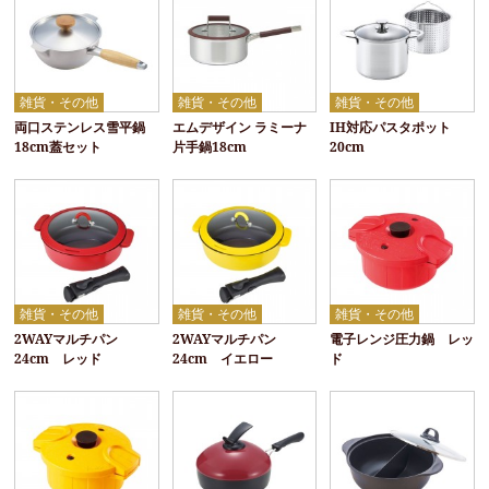
雑貨・その他
雑貨・その他
雑貨・その他
両口ステンレス雪平鍋
エムデザイン ラミーナ
IH対応パスタポット
18cm蓋セット
片手鍋18cm
20cm
雑貨・その他
雑貨・その他
雑貨・その他
2WAYマルチパン
2WAYマルチパン
電子レンジ圧力鍋 レッ
24cm レッド
24cm イエロー
ド