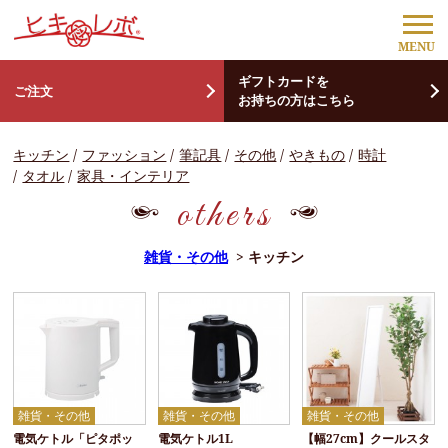
ギフトカードを
ご注文
お持ちの方はこちら
キッチン
ファッション
筆記具
その他
やきもの
時計
タオル
家具・インテリア
others
雑貨・その他
> キッチン
雑貨・その他
雑貨・その他
雑貨・その他
電気ケトル「ピタポッ
電気ケトル1L
【幅27cm】クールスタ