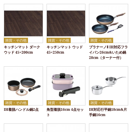
雑貨・その他
雑貨・その他
雑貨・その他
キッチンマット ダーク
キッチンマット ウッド
ブラナーノⅡ IH対応フラ
ウッド 45×200cm
45×250cm
イパン26cm&いため鍋
28cm（ターナー付）
雑貨・その他
雑貨・その他
雑貨・その他
IH着脱ハンドル鍋2点
角型着脱16cm 4点セッ
IH対応行平鍋18cm&片
ト
手鍋16cm