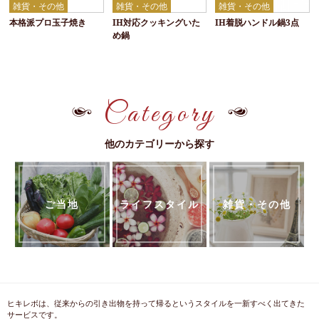
雑貨・その他
雑貨・その他
雑貨・その他
本格派プロ玉子焼き
IH対応クッキングいた
IH着脱ハンドル鍋3点
め鍋
Category
他のカテゴリーから探す
ご当地
ライフスタイル
雑貨・その他
ヒキレボは、従来からの引き出物を持って帰るというスタイルを一新すべく出てきた
サービスです。