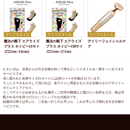
ライフスタイル
ライフスタイル
ライフスタイル
魔法の靴下 エアライズ
魔法の靴下 エアライズ
デイリーフェイシャルケ
プラス ネイビー(Sサイ
プラス ネイビー(Mサイ
ア
ズ22cm~24cm)
ズ25cm~27cm)
ヒキレボは、従来からの引き出物を持って帰るというスタイルを一新すべく出てきた
サービスです。
卓に置かれた名刺サイズのカードにはQRコードが印刷されています。
そこにスマホをかざして頂ければ、各ゲストに用意された引き出物カタログサイトへ
ダイレクトアクセス。
そこでゲストがお好きなものを選択→ご自宅や職場など届けたい住所を入力。後は宅
配されるのを待つだけというシンプルな仕組みです。
結婚式の帰りは手ぶら、二次会へ行くのも手ぶら、これが手ぶらで帰れる引き出物サ
ービスです。