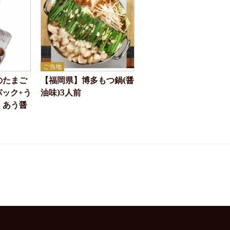
ご当地
のたまご
【福岡県】博多もつ鍋(醤
パック+う
油味)3人前
くあう醤