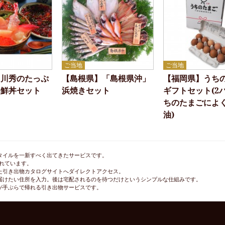
ご当地
ご当地
】川秀のたっぷ
【島根県】「島根県沖」
【福岡県】うち
海鮮丼セット
浜焼きセット
ギフトセット(2
ちのたまごによ
油)
タイルを一新すべく出てきたサービスです。
れています。
た引き出物カタログサイトへダイレクトアクセス。
届けたい住所を入力。後は宅配されるのを待つだけというシンプルな仕組みです。
が手ぶらで帰れる引き出物サービスです。