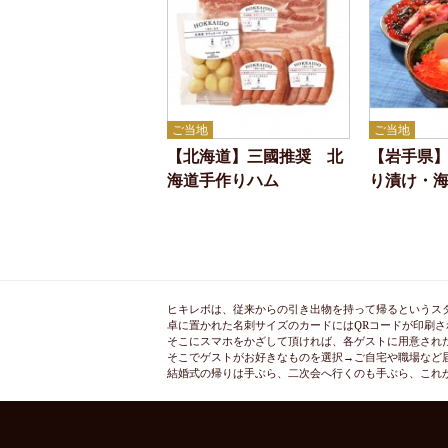
ご当地
ご当地
【北海道】三國推奨 北
【岩手県
海道手作りハム
り漬け・
ヒキレボは、従来からの引き出物を持って帰るというス
卓に置かれた名刺サイズのカードにはQRコードが印刷さ
そこにスマホをかざして頂ければ、各ゲストに用意され
そこでゲストがお好きなものを選択→ご自宅や職場など
結婚式の帰りは手ぶら、二次会へ行くのも手ぶら、これ