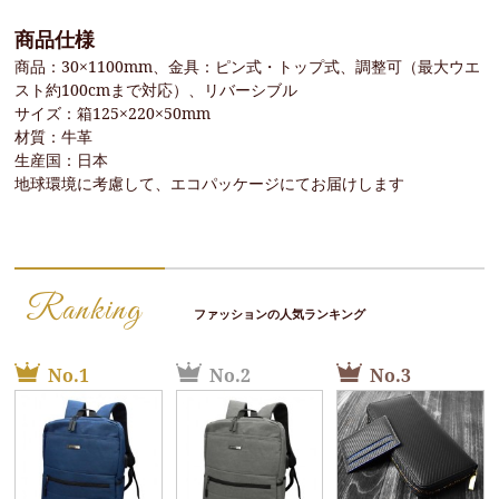
商品仕様
商品：30×1100mm、金具：ピン式・トップ式、調整可（最大ウエ
スト約100cmまで対応）、リバーシブル
サイズ：箱125×220×50mm
材質：牛革
生産国：日本
地球環境に考慮して、エコパッケージにてお届けします
Ranking
ファッションの人気ランキング
No.1
No.2
No.3