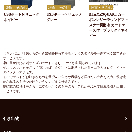
雑貨・その他
雑貨・その他
雑貨・その他
USBポート付リュック
USBポート付リュック
BEAMZSQUARE カー
ネイビー
グレー
ボンレザーラウンドファ
スナー長財布 カードケ
ース付 ブラック／ネイ
ビー
ヒキレボは、従来からの引き出物を持って帰るというスタイルを一新すべく出てきた
サービスです。
卓に置かれた名刺サイズのカードにはQRコードが印刷されています。
そこにスマホをかざして頂ければ、各ゲストに用意された引き出物カタログサイトへ
ダイレクトアクセス。
そこでゲストがお好きなものを選択→ご自宅や職場など届けたい住所を入力。後は宅
配されるのを待つだけというシンプルな仕組みです。
結婚式の帰りは手ぶら、二次会へ行くのも手ぶら、これが手ぶらで帰れる引き出物サ
ービスです。
引き出物