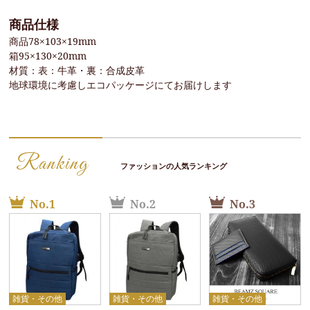
商品仕様
商品78×103×19mm
箱95×130×20mm
材質：表：牛革・裏：合成皮革
地球環境に考慮しエコパッケージにてお届けします
Ranking
ファッションの人気ランキング
No.1
No.2
No.3
雑貨・その他
雑貨・その他
雑貨・その他