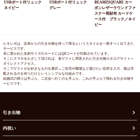
USBポート付リュック
USBポート付リュック
BEAMZSQUARE カー
ネイビー
グレー
ボンレザーラウンドファ
スナー長財布 カードケ
ース付 ブラック／ネイ
ビー
ヒキレボは、従来からの引き出物を持って帰るというスタイルを一新すべく出てきた
サービスです。
卓に置かれた名刺サイズのカードにはQRコードが印刷されています。
そこにスマホをかざして頂ければ、各ゲストに用意された引き出物カタログサイトへ
ダイレクトアクセス。
そこでゲストがお好きなものを選択→ご自宅や職場など届けたい住所を入力。後は宅
配されるのを待つだけというシンプルな仕組みです。
結婚式の帰りは手ぶら、二次会へ行くのも手ぶら、これが手ぶらで帰れる引き出物サ
ービスです。
引き出物
内祝い