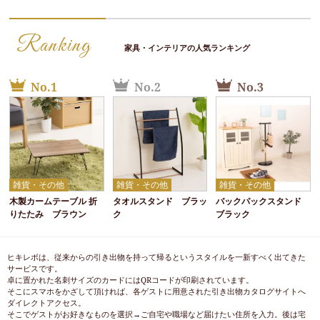
Ranking
家具・インテリアの人気ランキング
No.1
No.2
No.3
雑貨・その他
雑貨・その他
雑貨・その他
木製カームテーブル 折
タオルスタンド ブラッ
バックパックスタンド
りたたみ ブラウン
ク
ブラック
ヒキレボは、従来からの引き出物を持って帰るというスタイルを一新すべく出てきた
サービスです。
卓に置かれた名刺サイズのカードにはQRコードが印刷されています。
そこにスマホをかざして頂ければ、各ゲストに用意された引き出物カタログサイトへ
ダイレクトアクセス。
そこでゲストがお好きなものを選択→ご自宅や職場など届けたい住所を入力。後は宅