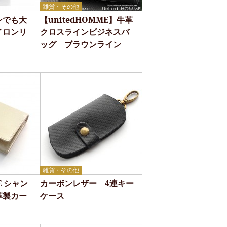
雑貨・その他
ンでも大
【unitedHOMME】牛革
イロンリ
クロスラインビジネスバ
ッグ ブラウンライン
雑貨・その他
E シャン
カーボンレザー 4連キー
革製カー
ケース