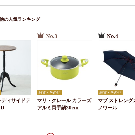
他の人気ランキング
No.3
No.4
雑貨・その他
雑貨・その他
ーディサイドテ
マリ・クレール カラーズ
マブ ストレン
D
アルミ両手鍋20cm
ノワール