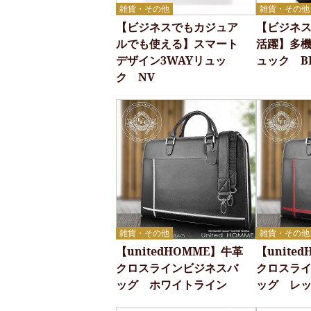
雑貨・その他
雑貨・その他
【ビジネスでもカジュア
【ビジネ
ルでも使える】スマート
活躍】多
デザイン3WAYリュッ
ュック B
ク NV
雑貨・その他
雑貨・その他
【unitedHOMME】牛革
【unite
クロスラインビジネスバ
クロスラ
ッグ ホワイトライン
ッグ レ