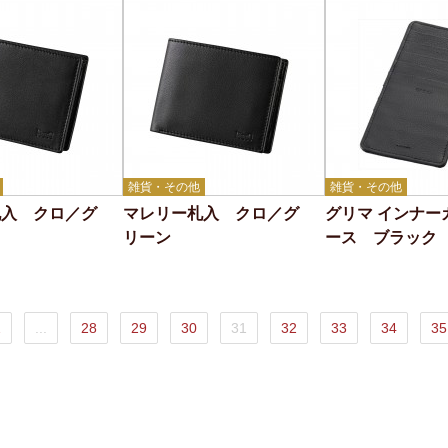
雑貨・その他
雑貨・その他
札入 クロ／グ
マレリー札入 クロ／グ
グリマ インナー
リーン
ース ブラック
2
...
28
29
30
31
32
33
34
35