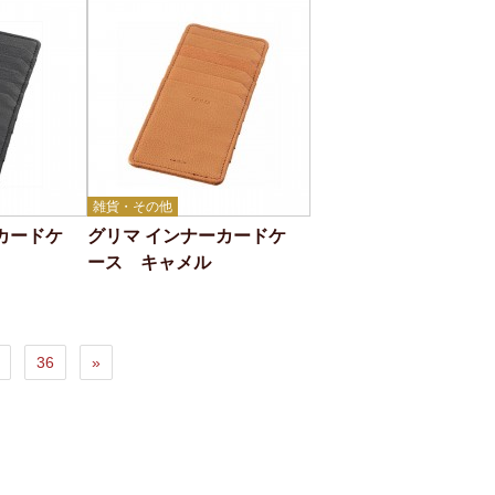
雑貨・その他
カードケ
グリマ インナーカードケ
ース キャメル
36
»