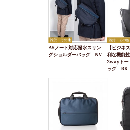
雑貨・その他
雑貨・その他
A5ノート対応撥水スリン
【ビジネ
グショルダーバッグ NV
利な機能
2wayト
ッグ BK