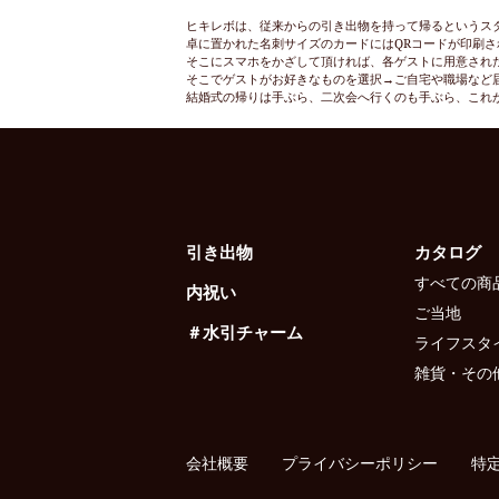
ヒキレボは、従来からの引き出物を持って帰るというス
卓に置かれた名刺サイズのカードにはQRコードが印刷さ
そこにスマホをかざして頂ければ、各ゲストに用意され
そこでゲストがお好きなものを選択→ご自宅や職場など
結婚式の帰りは手ぶら、二次会へ行くのも手ぶら、これ
引き出物
カタログ
すべての商
内祝い
ご当地
＃水引チャーム
ライフスタ
雑貨・その
会社概要
プライバシーポリシー
特