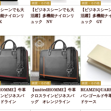
雑貨・その他
雑貨・その他
スシーンでも大
【ビジネスシーンでも大
【ビジネスシー
機能ナイロンリ
活躍】多機能ナイロンリ
活躍】多機能ナ
K
ュック NV
ュック GY
雑貨・その他
雑貨・その他
dHOMME】牛革
【unitedHOMME】牛革
BEAMZSQUAR
インビジネスバ
クロスラインビジネスバ
パンゴールド牛
ッドライン
ッグ オレンジライン
ドケース