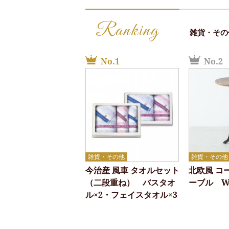
Ranking
雑貨・その
No.1
No.2
雑貨・その他
雑貨・その他
今治産 風車 タオルセット
北欧風 コ
（二段重ね） バスタオ
ーブル W
ル×2・フェイスタオル×3