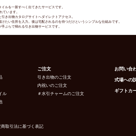
タイルを一新すべく出てきたサービスです。
れています。
た引き出物カタログサイトへダイレクトアクセス。
届けたい住所を入力。後は宅配されるのを待つだけというシンプルな仕組みです。
が手ぶらで帰れる引き出物サービスです。
ご注文
お問い合
品
引き出物のご注文
式場への
内祝いのご注文
ギフトカ
イル
＃水引チャームのご注文
他
定商取引法に基づく表記